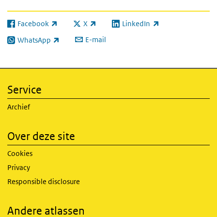
Facebook
X
LinkedIn
(externe link)
(externe link)
(externe link)
E-mail
WhatsApp
(externe link)
Service
Archief
Over deze site
Cookies
Privacy
Responsible disclosure
Andere atlassen