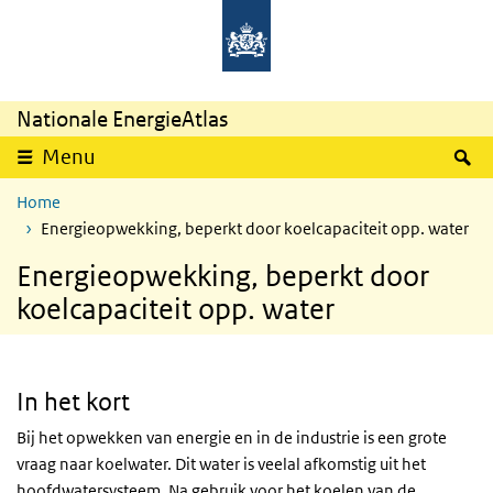
Overslaan en naar de inhoud gaan
Direct naar de hoofdnavigatie
Nationale EnergieAtlas
Z
Menu
Home
Energieopwekking, beperkt door koelcapaciteit opp. water
Energieopwekking, beperkt door
koelcapaciteit opp. water
In het kort
Bij het opwekken van energie en in de industrie is een grote
vraag naar koelwater. Dit water is veelal afkomstig uit het
hoofdwatersysteem. Na gebruik voor het koelen van de