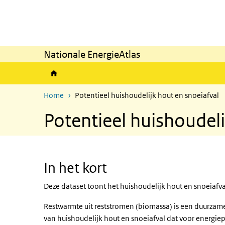
Overslaan en naar de inhoud gaan
Direct naar de hoofdnavigatie
Nationale EnergieAtlas
Home
Potentieel huishoudelijk hout en snoeiafval
Potentieel huishoudeli
In het kort
Deze dataset toont het huishoudelijk hout en snoeiafva
Restwarmte uit reststromen (biomassa) is een duurzame
van huishoudelijk hout en snoeiafval dat voor energie