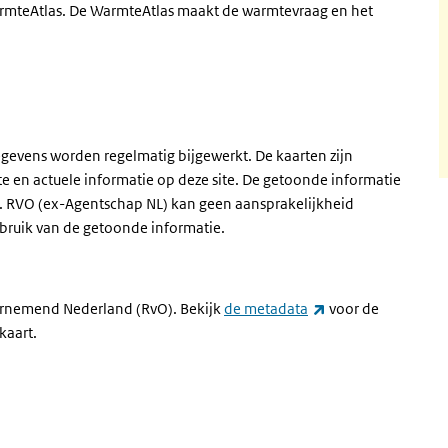
rmteAtlas. De WarmteAtlas maakt de warmtevraag en het
nk)
gevens worden regelmatig bijgewerkt. De kaarten zijn
e en actuele informatie op deze site. De getoonde informatie
n. RVO (ex-Agentschap NL) kan geen aansprakelijkheid
bruik van de getoonde informatie.
(externe link)
dernemend Nederland (RvO). Bekijk
de metadata
voor de
kaart.