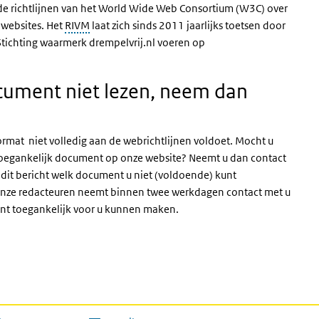
nde richtlijnen van het World Wide Web Consortium (W3C) over
Rijksinstituut voor Volksgezondheid en Milieu
 websites. Het
RIVM
laat zich sinds 2011 jaarlijks toetsen door
 Stichting waarmerk drempelvrij.nl voeren op
sinstituut voor Volksgezondheid en Milieu
cument niet lezen, neem dan
mat niet volledig aan de webrichtlijnen voldoet. Mocht u
oegankelijk document op onze website? Neemt u dan contact
n dit bericht welk document u niet (voldoende) kunt
onze redacteuren neemt binnen twee werkdagen contact met u
nt toegankelijk voor u kunnen maken.