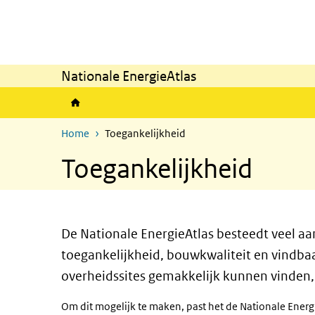
Overslaan en naar de inhoud gaan
Direct naar de hoofdnavigatie
Nationale EnergieAtlas
Home
Toegankelijkheid
Toegankelijkheid
De Nationale EnergieAtlas besteedt veel aa
toegankelijkheid, bouwkwaliteit en vindba
overheidssites gemakkelijk kunnen vinden,
Om dit mogelijk te maken, past het de Nationale Energ