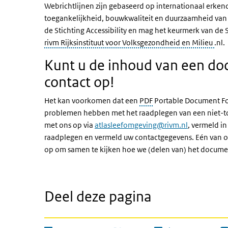
Webrichtlijnen zijn gebaseerd op internationaal erke
toegankelijkheid, bouwkwaliteit en duurzaamheid van
de Stichting Accessibility en mag het keurmerk van de
Rijk
rivm Rijksinstituut voor Volksgezondheid en Milieu
.nl.
Kunt u de inhoud van een do
contact op!
Het kan voorkomen dat een
PDF
Portable Document For
problemen hebben met het raadplegen van een niet-t
met ons op via
atlasleefomgeving@rivm.nl
, vermeld i
raadplegen en vermeld uw contactgegevens. Eén van 
op om samen te kijken hoe we (delen van) het docume
Deel deze pagina